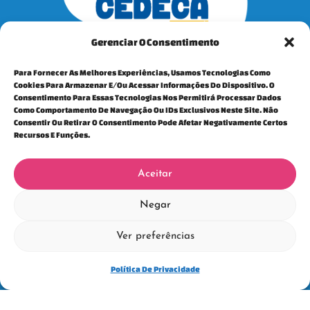
Gerenciar O Consentimento
Para Fornecer As Melhores Experiências, Usamos Tecnologias Como
Contatos
Cookies Para Armazenar E/ou Acessar Informações Do Dispositivo. O
Consentimento Para Essas Tecnologias Nos Permitirá Processar Dados
Institucional
(85) 3252-4202
Como Comportamento De Navegação Ou IDs Exclusivos Neste Site. Não
Consentir Ou Retirar O Consentimento Pode Afetar Negativamente Certos
Atendimento
(85) 99768-0032
Recursos E Funções.
Siga-nos
Aceitar
Negar
Ver preferências
Para mais informações, fale conosco:
cedeca@cedecaceara.org.br
Política De Privacidade
Política e privacidade