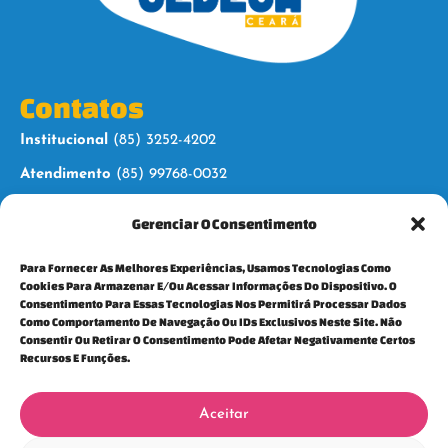
Contatos
Institucional
(85) 3252-4202
Atendimento
(85) 99768-0032
Gerenciar O Consentimento
Siga-nos
Para Fornecer As Melhores Experiências, Usamos Tecnologias Como
Cookies Para Armazenar E/ou Acessar Informações Do Dispositivo. O
Consentimento Para Essas Tecnologias Nos Permitirá Processar Dados
Como Comportamento De Navegação Ou IDs Exclusivos Neste Site. Não
Consentir Ou Retirar O Consentimento Pode Afetar Negativamente Certos
Para mais informações, fale conosco:
Recursos E Funções.
cedeca@cedecaceara.org.br
Política e privacidade
Aceitar