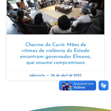
Chacina do Curió: Mães de
vítimas de violência do Estado
encontram governador Elmano,
que assume compromissos
adminsite
26 de abril de 2023