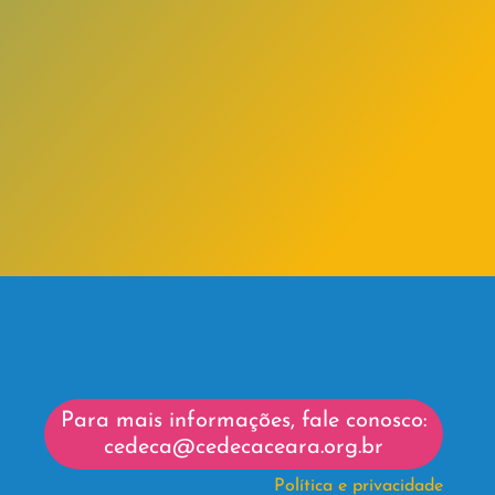
Para mais informações, fale conosco:
cedeca@cedecaceara.org.br
Política e privacidade