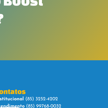
 Boost
?
ontatos
stitucional
(85) 3252-4202
tendimento
(85) 99768-0032