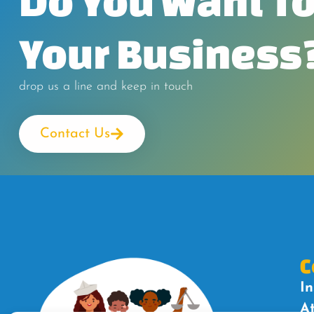
Do You Want To
Your Business
drop us a line and keep in touch
Contact Us
C
In
A