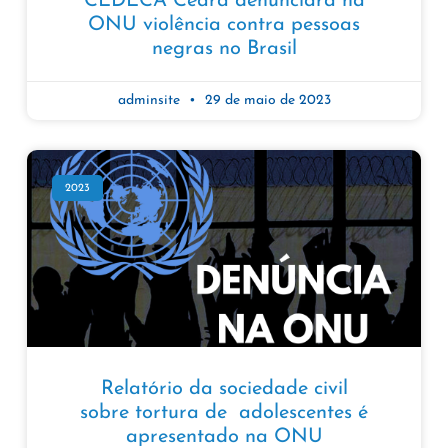
CEDECA Ceará denunciará na
ONU violência contra pessoas
negras no Brasil
adminsite
29 de maio de 2023
2023
Relatório da sociedade civil
sobre tortura de adolescentes é
apresentado na ONU