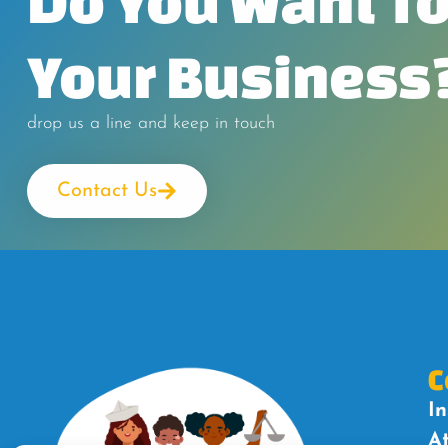
Do You Want To
Your Business
drop us a line and keep in touch
Contact Us
C
In
A