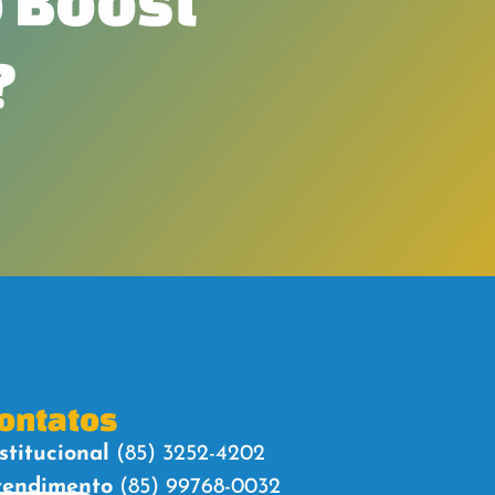
 Boost
?
ontatos
stitucional
(85) 3252-4202
tendimento
(85) 99768-0032