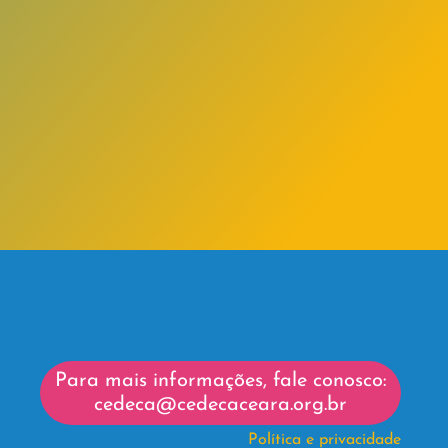
Para mais informações, fale conosco:
cedeca@cedecaceara.org.br
Política e privacidade