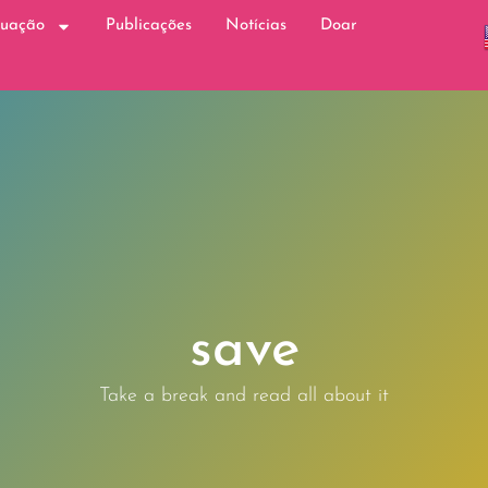
tuação
Publicações
Notícias
Doar
save
Take a break and read all about it