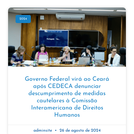
2024
Governo Federal virá ao Ceará
após CEDECA denunciar
descumprimento de medidas
cautelares à Comissão
Interamericana de Direitos
Humanos
adminsite
26 de agosto de 2024