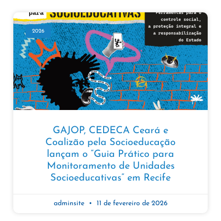
2026
GAJOP, CEDECA Ceará e
Coalizão pela Socioeducação
lançam o “Guia Prático para
Monitoramento de Unidades
Socioeducativas” em Recife
adminsite
11 de fevereiro de 2026