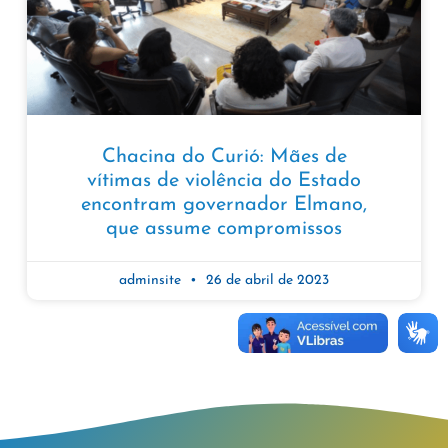
Chacina do Curió: Mães de
vítimas de violência do Estado
encontram governador Elmano,
que assume compromissos
adminsite
26 de abril de 2023