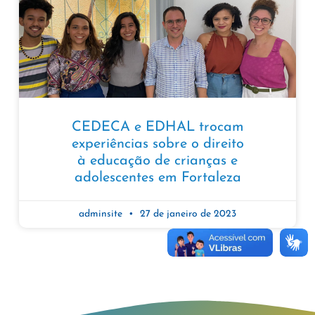
CEDECA e EDHAL trocam
experiências sobre o direito
à educação de crianças e
adolescentes em Fortaleza
adminsite
27 de janeiro de 2023