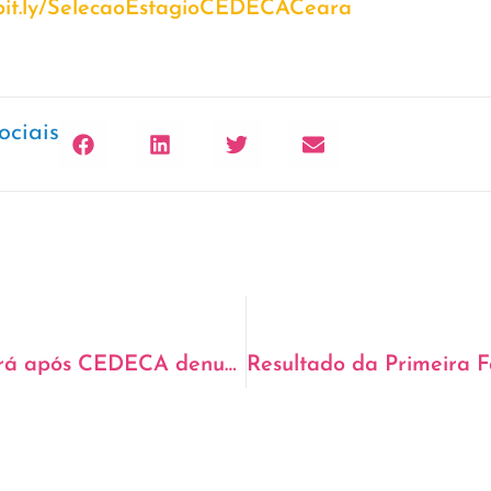
/bit.ly/SelecaoEstagioCEDECACeara
ociais
Governo Federal virá ao Ceará após CEDECA denunciar descumprimento de medidas cautelares à Comissão Interamericana de Direitos Humanos