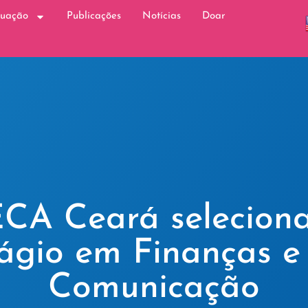
tuação
Publicações
Notícias
Doar
A Ceará selecion
tágio em Finanças e
Comunicação