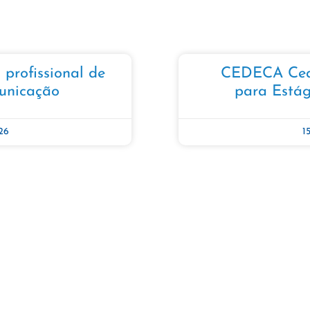
profissional de
CEDECA Cear
unicação
para Estág
26
1