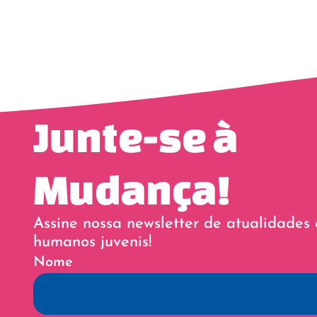
Junte-se à
Mudança!
Assine nossa newsletter de atualidades 
humanos juvenis!
Nome