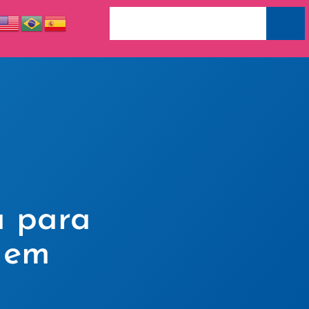
a para
 em