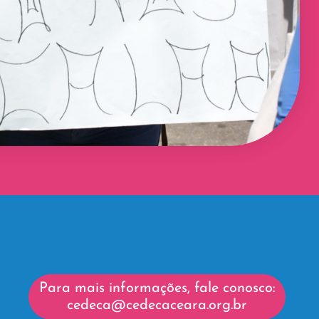
Para mais informações, fale conosco:
cedeca@cedecaceara.org.br