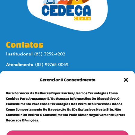
Contatos
Institucional
(85) 3252-4202
Atendimento
(85) 99768-0032
Gerenciar O Consentimento
Siga-nos
Para Fornecer As Melhores Experiências, Usamos Tecnologias Como
Cookies Para Armazenar E/ou Acessar Informações Do Dispositivo. O
Consentimento Para Essas Tecnologias Nos Permitirá Processar Dados
Como Comportamento De Navegação Ou IDs Exclusivos Neste Site. Não
Consentir Ou Retirar O Consentimento Pode Afetar Negativamente Certos
Para mais informações, fale conosco:
Recursos E Funções.
cedeca@cedecaceara.org.br
Política e privacidade