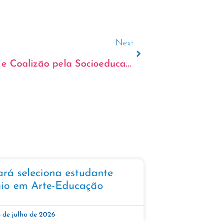
Next
GAJOP, CEDECA Ceará e Coalizão pela Socioeducação lançam o “Guia Prático para Monitoramento de Unidades Socioeducativas” em Recife
á seleciona estudante
io em Arte-Educação​​
5 de julho de 2026