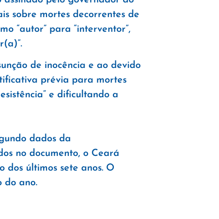
iais sobre mortes decorrentes de
mo “autor” para “interventor”,
(a)”.
sunção de inocência e ao devido
ificativa prévia para mortes
sistência” e dificultando a
egundo dados da
ados no documento, o Ceará
o dos últimos sete anos. O
o do ano.