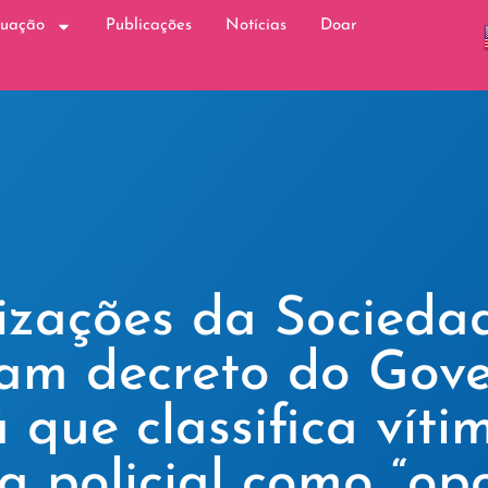
tuação
Publicações
Notícias
Doar
zações da Sociedad
am decreto do Gov
 que classifica víti
ia policial como “opo