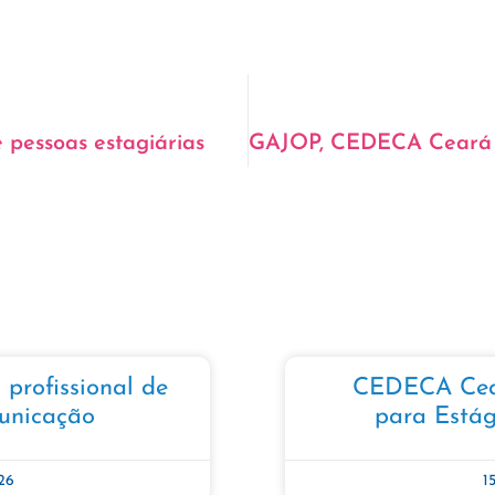
 pessoas estagiárias
profissional de
CEDECA Cear
unicação
para Estág
26
1