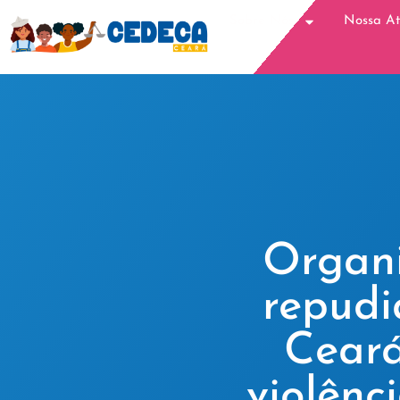
Sobre Nós
Nossa A
Organi
repudi
Ceará
violênc