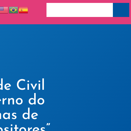
e Civil
erno do
mas de
sitores”