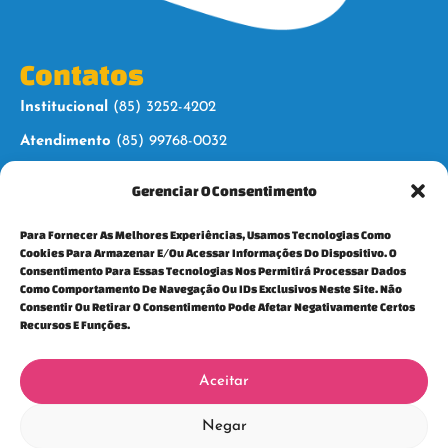
Contatos
Institucional
(85) 3252-4202
Atendimento
(85) 99768-0032
Gerenciar O Consentimento
Siga-nos
Para Fornecer As Melhores Experiências, Usamos Tecnologias Como
Cookies Para Armazenar E/ou Acessar Informações Do Dispositivo. O
Consentimento Para Essas Tecnologias Nos Permitirá Processar Dados
Como Comportamento De Navegação Ou IDs Exclusivos Neste Site. Não
Consentir Ou Retirar O Consentimento Pode Afetar Negativamente Certos
Para mais informações, fale conosco:
Recursos E Funções.
cedeca@cedecaceara.org.br
Política e privacidade
Aceitar
Negar
Centro de Defesa da Criança e do Adolescente do Ceará (CEDECA