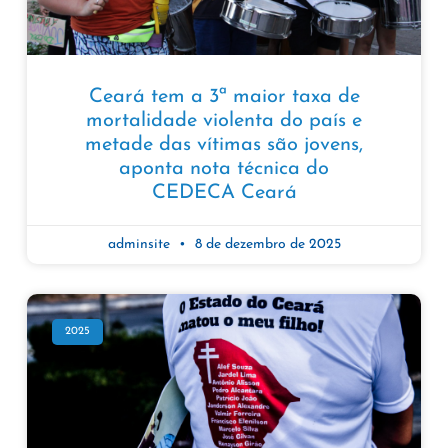
Ceará tem a 3ª maior taxa de
mortalidade violenta do país e
metade das vítimas são jovens,
aponta nota técnica do
CEDECA Ceará
adminsite
8 de dezembro de 2025
2025