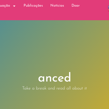
tuação
Publicações
Notícias
Doar
anced
Take a break and read all about it