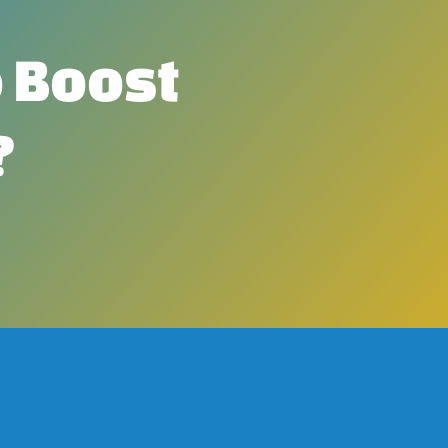
 Boost
?